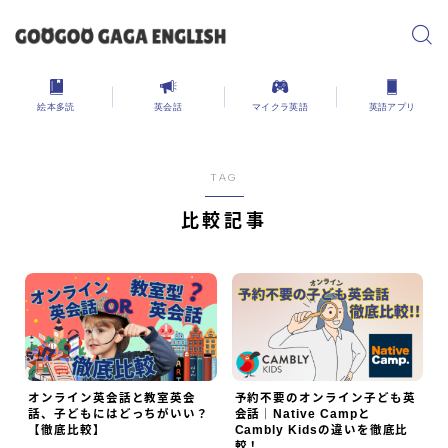
絵本多読
英会話
マイクラ英語
英語アプリ
TAG
比較記事
オンライン英会話と教室英会
予約不要のオンライン子ども英
話、子どもにはどっちがいい？
会話｜Native Campと
【徹底比較】
Cambly Kidsの違いを徹底比
較！