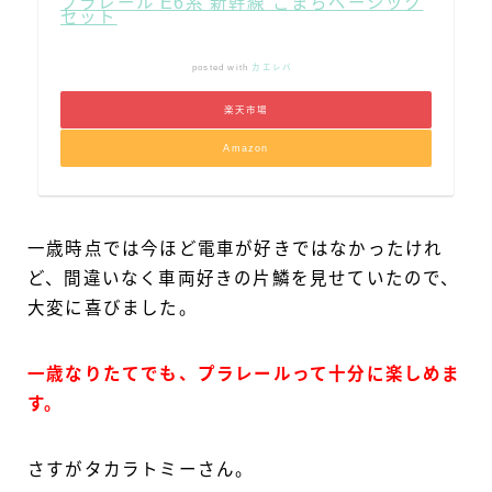
プラレール E6系 新幹線 こまちベーシック
セット
posted with
カエレバ
楽天市場
Amazon
一歳時点では今ほど電車が好きではなかったけれ
ど、間違いなく車両好きの片鱗を見せていたので、
大変に喜びました。
一歳なりたてでも、プラレールって十分に楽しめま
す。
さすがタカラトミーさん。