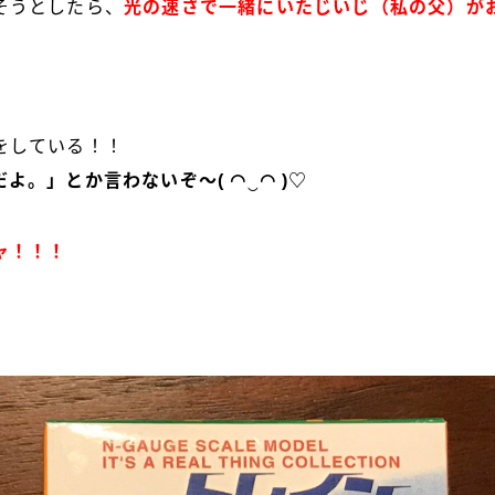
そうとしたら、
光の速さで一緒にいたじいじ（私の父）が
をしている！！
よ。」とか言わないぞ〜( ◠‿◠ )♡
ャ！！！