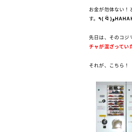
お金が勿体ない！
す。
٩( ᐛ )وHA
先日は、そのコジ
チャが混ざってい
それが、こちら！