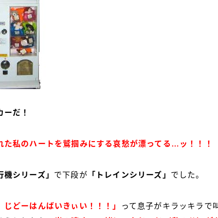
カーだ！
れた私のハートを鷲掴みにする哀愁が漂ってる…ッ！！！
行機シリーズ」
で下段が
「トレインシリーズ」
でした。
、じどーはんばいきぃい！！！」
って息子がキラッキラで