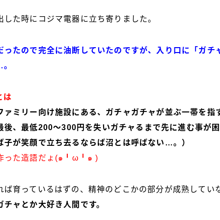
出した時にコジマ電器に立ち寄りました。
だったので完全に油断していたのですが、入り口に「
ガチ
…。
とは
ファミリー向け施設にある、ガチャガチャが並ぶ一帯を指
後、最低200〜300円を失いガチャるまで先に進む事が
ば子が笑顔で立ち去るならば沼とは呼ばない…。）
った造語だょ(๑╹ω╹๑ )
れば育っているはずの、精神のどこかの部分が成熟してい
ガチャとか大好き人間です。