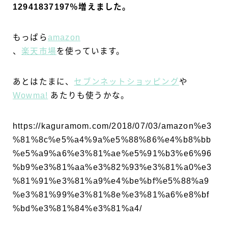
12941837197％増えました。
もっぱら
amazon
、
楽天市場
を使っています。
あとはたまに、
セブンネットショッピング
や
Wowma!
あたりも使うかな。
https://kaguramom.com/2018/07/03/amazon%e3
%81%8c%e5%a4%9a%e5%88%86%e4%b8%bb
%e5%a9%a6%e3%81%ae%e5%91%b3%e6%96
%b9%e3%81%aa%e3%82%93%e3%81%a0%e3
%81%91%e3%81%a9%e4%be%bf%e5%88%a9
%e3%81%99%e3%81%8e%e3%81%a6%e8%bf
%bd%e3%81%84%e3%81%a4/