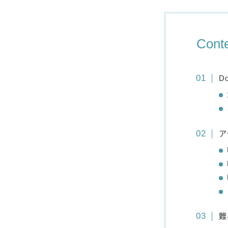
Cont
Do
ア
難