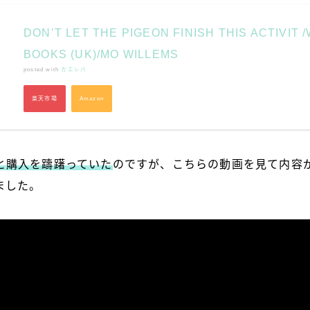
DON’T LET THE PIGEON FINISH THIS ACTIVIT 
BOOKS (UK)/MO WILLEMS
posted with
カエレバ
楽天市場
Amazon
と購入を躊躇っていた
のですが、こちらの動画を見て内容
ました。